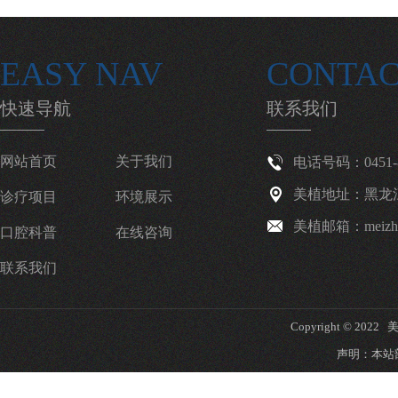
EASY NAV
CONTAC
快速导航
联系我们
网站首页
关于我们
电话号码：0451-88
美植地址：黑龙
诊疗项目
环境展示
美植邮箱：meizhik
口腔科普
在线咨询
联系我们
Copyright © 2022 
声明：本站