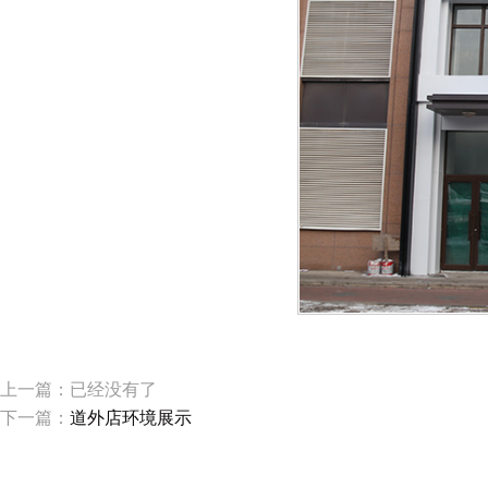
上一篇：已经没有了
下一篇：
道外店环境展示